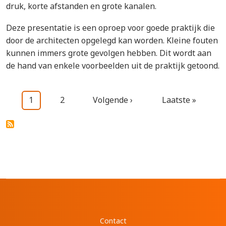
druk, korte afstanden en grote kanalen.
Deze presentatie is een oproep voor goede praktijk die
door de architecten opgelegd kan worden. Kleine fouten
kunnen immers grote gevolgen hebben. Dit wordt aan
de hand van enkele voorbeelden uit de praktijk getoond.
Paginering
Huidige pagina
Pagina
Volgende pagina
Laatste pagina
1
2
Volgende ›
Laatste »
Contact