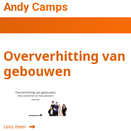
Overslaan en naar de inhoud gaan
Andy Camps
Oververhitting van
gebouwen
Lees meer
over Oververhitting van gebouwen